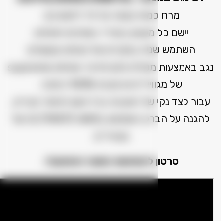
מות קטנה על פד ליטוש נקי.
 מקטע בנפרד בשלבים חופפים.
ית במקרים של פגמים עקשניים.
נגב באמצעות מטלית מיקרופייבר supreme shine
ר'ס או מגבת 100% כותנה.
 של המגבת בכל פעם לגימור מבריק.
להגנה על הברק השתמש בULTIMATE WAX של
מגווייר'ס.
 להמחשת המוצר והתפעול: